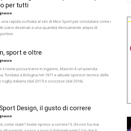
o per tutti
agnasco
 una rapida occhiata al sito di Mico Sport per constatare come i
tti siano destinati a una quantità decisamente ampia di
sportive.
, sport e oltre
agnasco
 il nome possa trarre in inganno, Macron è un’azienda
ma, fondata a Bologna nel 1971 e attuale sponsor tecnico delle
i rugby italiana (dal 2017) e scozzese (dal 2016).
Sport Design, il gusto di correre
agnasco
ti, come state? Avete ripreso a correre? E chi non ha mai
a allungando a poco a poco il chilometraggio? Ciò che è