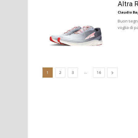
Altra R
Claudio B
Buon segno,
voglia di p
...
1
2
3
16