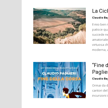
La Cic
Claudio B
Il mio ben
patisce qu
succede nel
amatoriale 
virtuosa c
moderna, at
“Fine d
Paglie
Claudio B
Ormai da d
cantori de
incursioni i