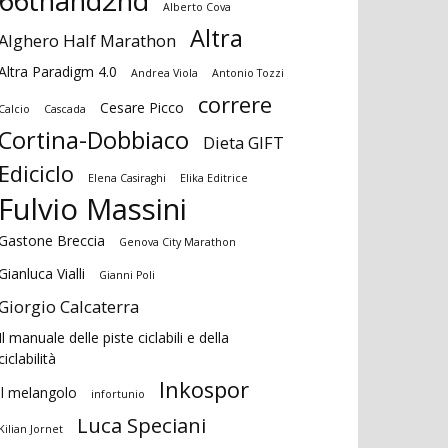
66thand2nd
Alberto Cova
Altra
Alghero Half Marathon
Altra Paradigm 4.0
Andrea Viola
Antonio Tozzi
correre
Cesare Picco
Calcio
Cascada
Cortina-Dobbiaco
Dieta GIFT
Ediciclo
Elena Casiraghi
Elika Editrice
Fulvio Massini
Gastone Breccia
Genova City Marathon
Gianluca Vialli
Gianni Poli
Giorgio Calcaterra
Il manuale delle piste ciclabili e della
ciclabilità
Inkospor
il melangolo
infortunio
Luca Speciani
Kilian Jornet