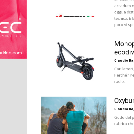
accaduto ne
oggi, a dis
tecnico. E 
poco vi sp
Monopa
ecodiv
Claudio B
Cari lettor
Perché? Pe
ruolo...
Oxybur
Claudio B
Godo del pr
rubrica che