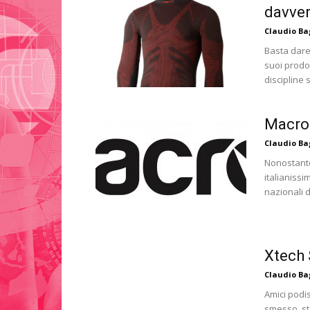
davver
Claudio B
Basta dare
suoi prodo
discipline 
Macron
Claudio B
Nonostante
italianissi
nazionali d
Xtech 
Claudio B
Amici podis
smesso, st