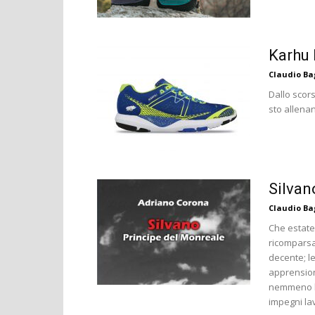
Karhu 
Claudio B
Dallo scor
sto allenan
Silvan
Claudio B
Che estate
ricomparsa
decente; le
apprension
nemmeno le
impegni lav