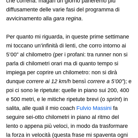
che correrla: magari un giorno parleremo più
diffusamente delle varie fasi del programma di
avvicinamento alla
gara regina
.
Per quanto mi riguarda, in queste prime settimane
mi toccano un’infinità di lenti, che corro intorno ai
5’00” al chilometro (per i profani: tra runner non si
parla di chilometri orari ma di quanto tempo si
impiega per coprire un chilometro: non si dirà
dunque
correre ai 12 km/h
bensì
correre a 5’00”
); e
poi ci sono le ripetute: quelle in piano sui 200, 400
e 500 metri, e le mitiche ripetute brevi (o
sprint
) in
salita, alle quali il mio coach
Fulvio Massini
fa
seguire sei-otto chilometri in piano al ritmo del
lento o appena più veloci, in modo da trasformare
la forza in velocità (questa frase mi spaventa ogni