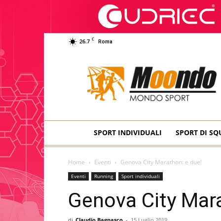
C
26.7
Roma
Moondo
Sport
SPORT INDIVIDUALI
SPORT DI S
Home
Eventi
Genova City Marathon: e due!
Eventi
Running
Sport individuali
Genova City Mara
di
Claudio Bagnasco
-
15 Luglio 2019