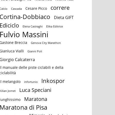
correre
Cesare Picco
Calcio
Cascada
Cortina-Dobbiaco
Dieta GIFT
Ediciclo
Elena Casiraghi
Elika Editrice
Fulvio Massini
Gastone Breccia
Genova City Marathon
Gianluca Vialli
Gianni Poli
Giorgio Calcaterra
Il manuale delle piste ciclabili e della
ciclabilità
Inkospor
il melangolo
infortunio
Luca Speciani
Kilian Jornet
Maratona
lunghissimo
Maratona di Pisa