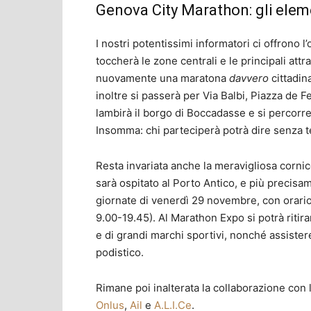
Genova City Marathon: gli eleme
I nostri potentissimi informatori ci offrono l
toccherà le zone centrali e le principali att
nuovamente una maratona
davvero
cittadina
inoltre si passerà per Via Balbi, Piazza de Fe
lambirà il borgo di Boccadasse e si percorre
Insomma: chi parteciperà potrà dire senza t
Resta invariata anche la meravigliosa cornic
sarà ospitato al Porto Antico, e più precis
giornate di venerdì 29 novembre, con orari
9.00-19.45). Al Marathon Expo si potrà ritirar
e di grandi marchi sportivi, nonché assister
podistico.
Rimane poi inalterata la collaborazione con
Onlus
,
Ail
e
A.L.I.Ce
.