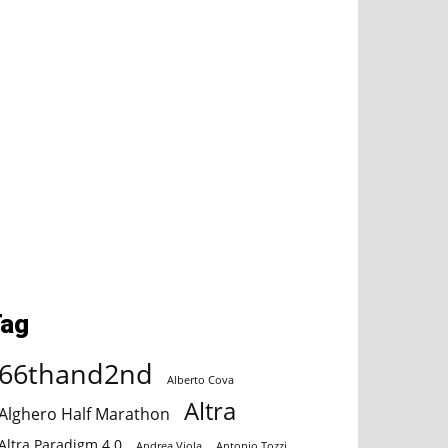
Tag
66thand2nd
Alberto Cova
Altra
Alghero Half Marathon
Altra Paradigm 4.0
Andrea Viola
Antonio Tozzi