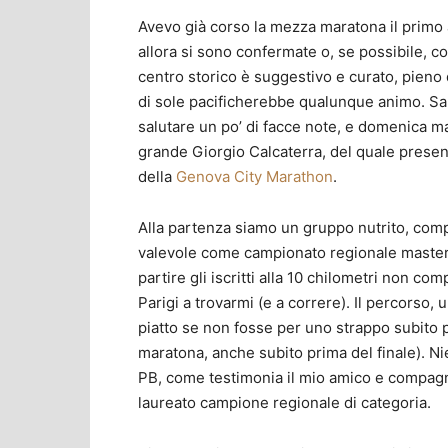
Avevo già corso la mezza maratona il primo a
allora si sono confermate o, se possibile, co
centro storico è suggestivo e curato, pieno 
di sole pacificherebbe qualunque animo. Saba
salutare un po’ di facce note, e domenica m
grande Giorgio Calcaterra, del quale present
della
Genova City Marathon
.
Alla partenza siamo un gruppo nutrito, compl
valevole come campionato regionale master d
partire gli iscritti alla 10 chilometri non co
Parigi a trovarmi (e a correre). Il percorso,
piatto se non fosse per uno strappo subito p
maratona, anche subito prima del finale). N
PB, come testimonia il mio amico e compagno
laureato campione regionale di categoria.