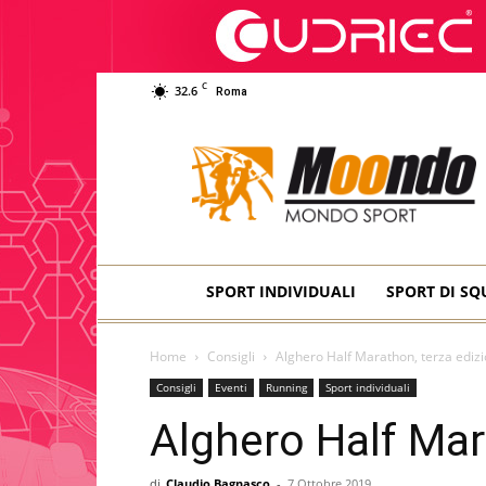
C
32.6
Roma
Moondo
Sport
SPORT INDIVIDUALI
SPORT DI S
Home
Consigli
Alghero Half Marathon, terza ediz
Consigli
Eventi
Running
Sport individuali
Alghero Half Mar
di
Claudio Bagnasco
-
7 Ottobre 2019