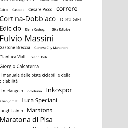
correre
Cesare Picco
Calcio
Cascada
Cortina-Dobbiaco
Dieta GIFT
Ediciclo
Elena Casiraghi
Elika Editrice
Fulvio Massini
Gastone Breccia
Genova City Marathon
Gianluca Vialli
Gianni Poli
Giorgio Calcaterra
Il manuale delle piste ciclabili e della
ciclabilità
Inkospor
il melangolo
infortunio
Luca Speciani
Kilian Jornet
Maratona
lunghissimo
Maratona di Pisa