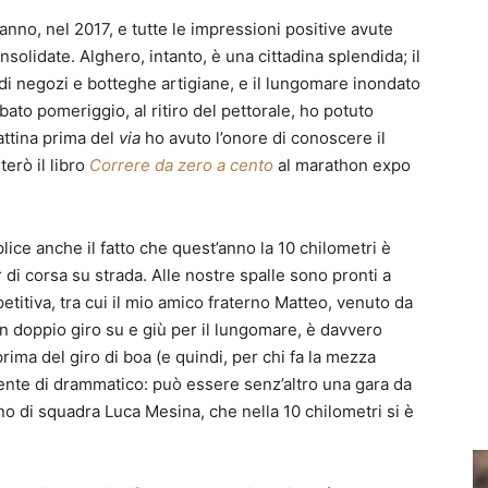
nno, nel 2017, e tutte le impressioni positive avute
nsolidate. Alghero, intanto, è una cittadina splendida; il
di negozi e botteghe artigiane, e il lungomare inondato
to pomeriggio, al ritiro del pettorale, ho potuto
attina prima del
via
ho avuto l’onore di conoscere il
erò il libro
Correre da zero a cento
al marathon expo
ice anche il fatto che quest’anno la 10 chilometri è
i corsa su strada. Alle nostre spalle sono pronti a
mpetitiva, tra cui il mio amico fraterno Matteo, venuto da
 un doppio giro su e giù per il lungomare, è davvero
rima del giro di boa (e quindi, per chi fa la mezza
iente di drammatico: può essere senz’altro una gara da
 di squadra Luca Mesina, che nella 10 chilometri si è