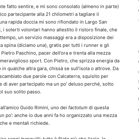
nte fatto sentire, e mi sono consolato (almeno in parte)
co partecipante alla 21 chilometri a tagliare il
una rapida doccia mi sono rifiondato in Largo San
 solerti volontari hanno allestito il ristoro finale, che
ttempo, un servizio massaggi era a disposizione dei
la spina (diciamo
una
), gratis per tutti i runner e gli
Pietro Paschino, pacer dell’ora e trenta alla mezza
meraviglioso sport. Con Pietro, che sprizza energia da
 in qualche altra gara, chissà se sull’isola o altrove. Da
scambiato due parole con Calcaterra, squisito per
e di aver partecipato ma un po’ deluso perché, sotto
ol suo solito passo.
 all’amico Guido Rimini, uno dei
factotum
di questa
n po’: anche io due anni fa ho organizzato una mezza
che e mentali richiede.
e sonni tranquilli: tutto è filato più che liscio, la