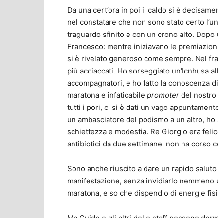
Da una cert’ora in poi il caldo si è decisame
nel constatare che non sono stato certo l’uni
traguardo sfinito e con un crono alto. Dopo 
Francesco: mentre iniziavano le premiazioni, i
si è rivelato generoso come sempre. Nel fra
più acciaccati. Ho sorseggiato un’Icnhusa al
accompagnatori, e ho fatto la conoscenza di 
maratona e infaticabile
promoter
del nostro 
tutti i pori, ci si è dati un vago appuntamento
un ambasciatore del podismo a un altro, ho 
schiettezza e modestia. Re Giorgio era felic
antibiotici da due settimane, non ha corso c
Sono anche riuscito a dare un rapido saluto
manifestazione, senza invidiarlo nemmeno u
maratona, e so che dispendio di energie fisi
Ma Guido e gli altri dello staff possono dormir