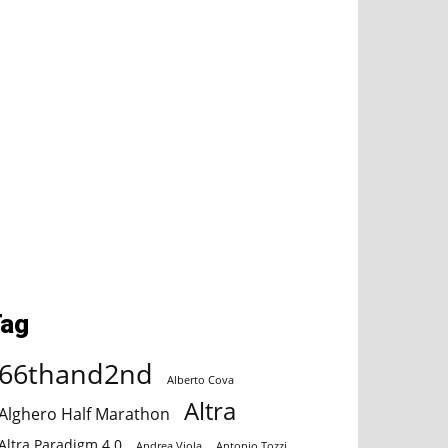
Tag
66thand2nd
Alberto Cova
Altra
Alghero Half Marathon
Altra Paradigm 4.0
Andrea Viola
Antonio Tozzi