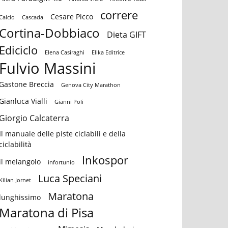
correre
Cesare Picco
Calcio
Cascada
Cortina-Dobbiaco
Dieta GIFT
Ediciclo
Elena Casiraghi
Elika Editrice
Fulvio Massini
Gastone Breccia
Genova City Marathon
Gianluca Vialli
Gianni Poli
Giorgio Calcaterra
Il manuale delle piste ciclabili e della
ciclabilità
Inkospor
il melangolo
infortunio
Luca Speciani
Kilian Jornet
Maratona
lunghissimo
Maratona di Pisa