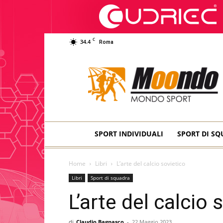
C
34.4
Roma
Moondo
Sport
SPORT INDIVIDUALI
SPORT DI S
Home
Libri
L’arte del calcio sovietico
Libri
Sport di squadra
L’arte del calcio 
di
Claudio Bagnasco
-
22 Maggio 2023