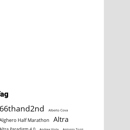
Tag
66thand2nd
Alberto Cova
Altra
Alghero Half Marathon
Altra Paradigm 4.0
Andrea Viola
Antonio Tozzi