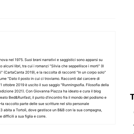
WhatsApp
Linkedin
Telegram
Em
va nel 1975. Suoi brani narrativi e saggistici sono apparsi su
 alcuni libri, tra cui i romanzi "Silvia che seppellisce i morti" (Il
i" (CartaCanta 2019), e la raccolta di racconti "In un corpo solo"
ume "Dato il posto in cui ci troviamo. Racconti dal carcere di
31 ottobre 2019 è uscito il suo saggio "Runningsofia. Filosofia della
edizione 2021). Con Giovanna Piazza ha ideato e cura il blog
deato Bed&Runfast, il punto d'incontro fra il mondo del podismo e
. Ha raccolto parte delle sue scritture nel sito personale
 abita a Tortolì, dove gestisce un B&B con la sua compagna,
difficili a sua figlia e corre.