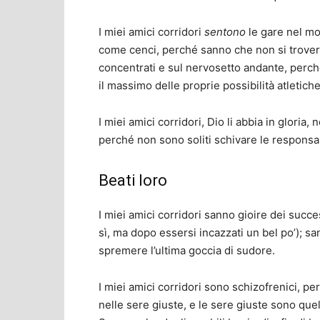
I miei amici corridori
sentono
le gare nel mo
come cenci, perché sanno che non si trover
concentrati e sul nervosetto andante, perch
il massimo delle proprie possibilità atletich
I miei amici corridori, Dio li abbia in gloria,
perché non sono soliti schivare le responsab
Beati loro
I miei amici corridori sanno gioire dei succes
sì, ma dopo essersi incazzati un bel po’); s
spremere l’ultima goccia di sudore.
I miei amici corridori sono schizofrenici, pe
nelle sere giuste, e le sere giuste sono que