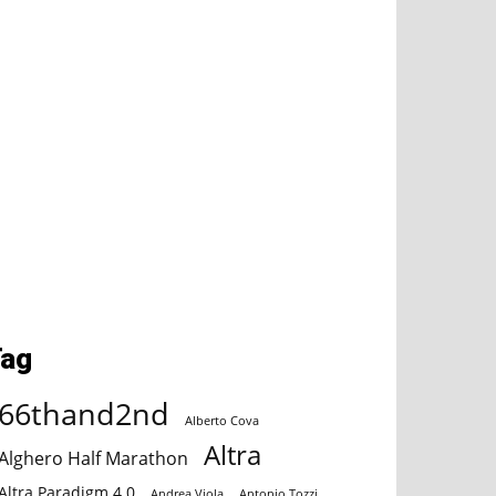
ail
Tumblr
Tag
66thand2nd
Alberto Cova
Altra
Alghero Half Marathon
Altra Paradigm 4.0
Andrea Viola
Antonio Tozzi