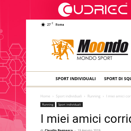
C
27
Roma
Moondo
Sport
SPORT INDIVIDUALI
SPORT DI S
Home
Sport individuali
Running
I miei amici cor
Running
Sport individuali
I miei amici corri
di
Claudio Bagnasco
-
19 Agosto 2019