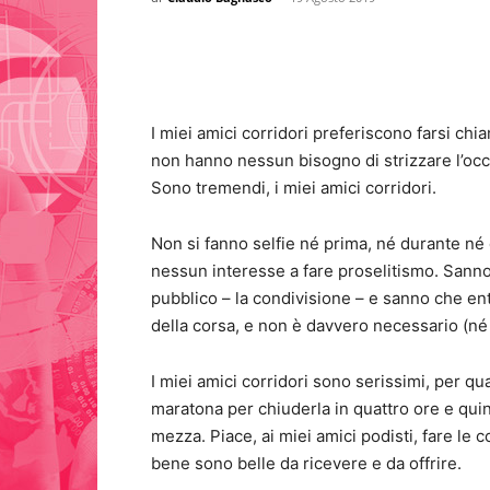
I miei amici corridori preferiscono farsi ch
non hanno nessun bisogno di strizzare l’occh
Sono tremendi, i miei amici corridori.
Non si fanno selfie né prima, né durante n
nessun interesse a fare proselitismo. Sanno 
pubblico – la condivisione – e sanno che en
della corsa, e non è davvero necessario (né po
I miei amici corridori sono serissimi, per qu
maratona per chiuderla in quattro ore e quin
mezza. Piace, ai miei amici podisti, fare le
bene sono belle da ricevere e da offrire.