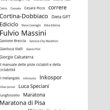
correre
Cesare Picco
Calcio
Cascada
Cortina-Dobbiaco
Dieta GIFT
Ediciclo
Elena Casiraghi
Elika Editrice
Fulvio Massini
Gastone Breccia
Genova City Marathon
Gianluca Vialli
Gianni Poli
Giorgio Calcaterra
Il manuale delle piste ciclabili e della
ail
Tumblr
ciclabilità
Inkospor
il melangolo
infortunio
Luca Speciani
Kilian Jornet
Maratona
lunghissimo
Maratona di Pisa