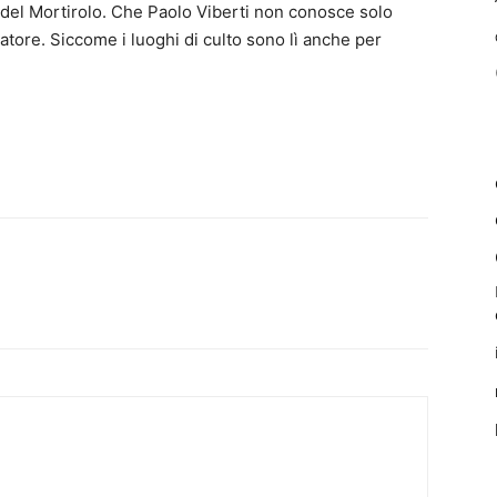
o del Mortirolo. Che Paolo Viberti non conosce solo
tore. Siccome i luoghi di culto sono lì anche per
WhatsApp
Linkedin
Telegram
Em