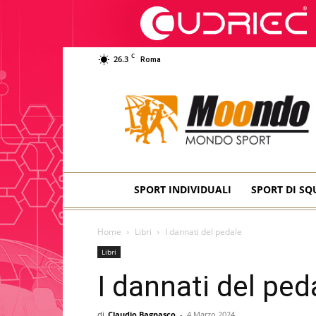
C
26.3
Roma
Moondo
Sport
SPORT INDIVIDUALI
SPORT DI S
Home
Libri
I dannati del pedale
Libri
I dannati del ped
di
Claudio Bagnasco
-
4 Marzo 2024