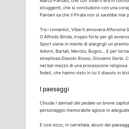
Marco Pantani, che con Viberti era in confid
struggenti, che si concludono con una cora
Pantani sa che il Pirata non si sarebbe mai 
Tra i romantici, Viberti annovera Alfonsina 
O Alfredo Binda, troppo forte per gli avversar
Sport viene in mente di elargirgli un premio
Adorni, Bartali, Merckx, Bugno… E per torna
strepitosa
Diavolo Rosso
, Giovanni Gerbi. C
nel bel mezzo di una processione religiosa. 
fedeli, che hanno visto in lui il diavolo in bici
I paesaggi
Chiude
I dannati del pedale
un breve capitol
personaggio memorabile agisce in adeguate
E così ecco, in carrellata, alcuni dei paesag