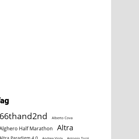
Tag
66thand2nd
Alberto Cova
Altra
Alghero Half Marathon
Altra Paradigm 4.0
Andrea Viola
Antonio Tozzi