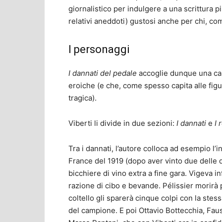
giornalistico per indulgere a una scrittura p
relativi aneddoti) gustosi anche per chi, co
I personaggi
I dannati del pedale
accoglie dunque una carr
eroiche (e che, come spesso capita alle figur
tragica).
Viberti li divide in due sezioni:
I dannati
e
I 
Tra i dannati, l’autore colloca ad esempio l
France del 1919 (dopo aver vinto due delle q
bicchiere di vino extra a fine gara. Vigeva in
razione di cibo e bevande. Pélissier morirà
coltello gli sparerà cinque colpi con la stes
del campione. E poi Ottavio Bottecchia, Fau