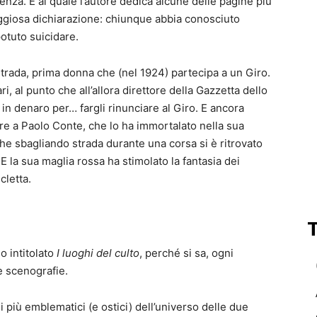
enza. E al quale l’autore dedica alcune delle pagine più
ggiosa dichiarazione: chiunque abbia conosciuto
potuto suicidare.
Strada, prima donna che (nel 1924) partecipa a un Giro.
i, al punto che all’allora direttore della Gazzetta dello
 in denaro per… fargli rinunciare al Giro. E ancora
re a Paolo Conte, che lo ha immortalato nella sua
he sbagliando strada durante una corsa si è ritrovato
E la sua maglia rossa ha stimolato la fantasia dei
cletta.
o intitolato
I luoghi del culto
, perché si sa, ogni
 scenografie.
gi più emblematici (e ostici) dell’universo delle due